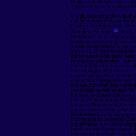
Kapitalismus, innere versus äuß
zeigen sich bei näherer Betracht
Um die Geschichte des unaufhal
und Demokratie in den westliche
erzählen zu können, muss Stree
10
‚Demokratie’ machen.
Das ist 
Befürworter finden. Legt man dag
inhaltliche Zwecke unspezifischer
Tradition Rousseaus und Kants 
ersichtlich. Mit dem Konzept der
demokratisch organisierte Gesell
Primärverteilung denken – ohne 
anderen Seite ist Streecks Insis
sozialer Ungleichheit nur zu er
bewirkt, wie das Buch auch am G
eindrucksvoll belegen kann (87ff.
sozialen Schichten. Das macht 
demokratische Wahlen dazu führe
kann man skeptisch sein, ob die
und sein Gewährsmann Colin Crou
nur sozial-ökonomische Bedingun
auch die Abwesenheit sexueller Di
Neoliberalismus sind hier gegenü
Rückschritte zu vermelden. Zulet
eng definierter, um ‚Umverteilung
macht, die von Streeck an sich 
demokratischen Zugriff entzogene