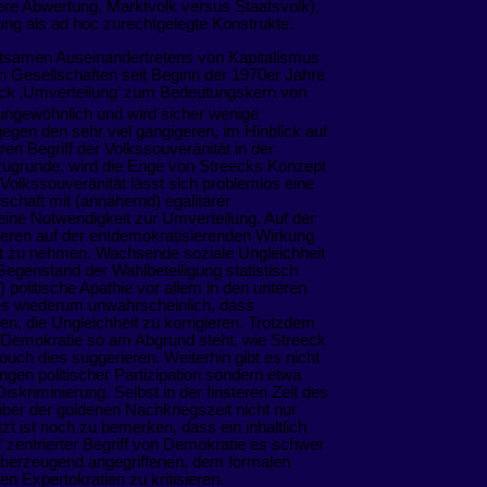
ere Abwertung, Marktvolk versus Staatsvolk),
ung als ad hoc zurechtgelegte Konstrukte.
tsamen Auseinandertretens von Kapitalismus
n Gesellschaften seit Beginn der 1970er Jahre
ck ‚Umverteilung’ zum Bedeutungskern von
ungewöhnlich und wird sicher wenige
egen den sehr viel gängigeren, im Hinblick auf
en Begriff der Volkssouveränität in der
zugrunde, wird die Enge von Streecks Konzept
 Volkssouveränität lässt sich problemlos eine
schaft mit (annähernd) egalitärer
eine Notwendigkeit zur Umverteilung. Auf der
tieren auf der entdemokratisierenden Wirkung
nst zu nehmen. Wachsende soziale Ungleichheit
egenstand der Wahlbeteiligung statistisch
) politische Apathie vor allem in den unteren
es wiederum unwahrscheinlich, dass
n, die Ungleichheit zu korrigieren. Trotzdem
 Demokratie so am Abgrund steht, wie Streeck
ch dies suggerieren. Weiterhin gibt es nicht
gen politischer Partizipation sondern etwa
skriminierung. Selbst in der finsteren Zeit des
ber der goldenen Nachkriegszeit nicht nur
zt ist noch zu bemerken, dass ein inhaltlich
’ zentrierter Begriff von Demokratie es schwer
überzeugend angegriffenen, dem formalen
n Expertokratien zu kritisieren.