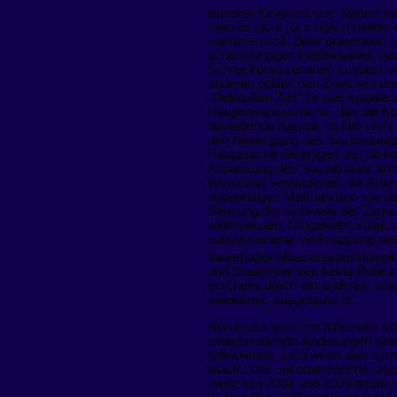
Bündnis für Arbeit war. Nimmt ma
man es nicht für möglich halten,
stammen soll. Zwar präsentiert s
scharfzüngiger Intellektueller, d
Schreckensszenarien zuspitzt und
anderen politischen Zwecken und 
„Gekauften Zeit“ für das sozial
Hauptverantwortliche, das die Ko
betreibende Kapital, ist hier nich
den Niedergang des Sozialstaats 
Hauptsache diejenigen die, ob ko
Anpassung des Sozialstaats an di
Wirtschaft verhinderten, für Arbe
notwendigen Maßnahmen wie der 
Senkung der Schwelle der Zumut
widersetzten. Umgekehrt spielt in
subventionierte Verknappung des
dauerhafter Massenarbeitslosigke
und Staatsfinanzen keine Rolle 
erscheint durch ein anderes, wie
selektives, ausgetauscht.
Nun muss auch ein führender sozi
einschneidende Änderungen seine
reflektieren, auch wenn dies sic
würde. Der unkommentierte rasc
zwischen 2004 und 2009 deutet z