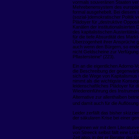
vormals souveränen Staaten ver
Mehrebenensystem des europäis
formal ausgehebelt. Bei diesem
(sozial-)demokratischer Politik 
Plädoyer für „destruktive Opposit
Kanälen der institutionalisierten
des kapitalistischen Austeritätsk
für die tiefe Absurdität des Mark
Überzogenheit ihrer Ansprüche g
auch wenn den Bürgern, so endet
nicht Geldscheine zur Verfügung 
Pflastersteine“ (223).
Ein an die eigentlichen Adorno-
die Beschreibung der gegenwärt
sich die Wege von Kapitalismus
nimmt als die wichtigste Konse
leidenschaftliches Plädoyer für
Wiedereinführung des Instrumen
Alternative zur allenthalben betr
und damit auch für die Auflösung 
Leider zerfällt das bisher skizzi
der säkularen Krise bei einer ge
Beginnen wir mit dem Literaturver
von Streeck selbst fällt eine Lück
Zeit also, in der er Berater der 