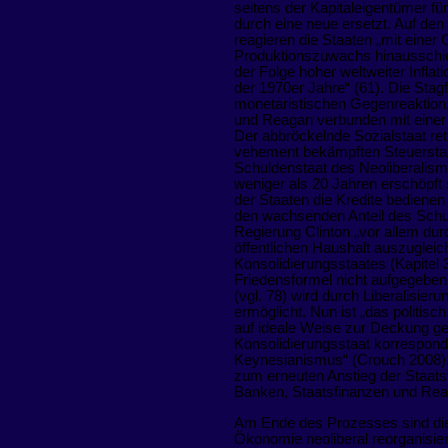
seitens der Kapitaleigentümer fü
durch eine neue ersetzt. Auf den
reagieren die Staaten „mit einer G
Produktionszuwachs hinausschi
der Folge hoher weltweiter Inflat
der 1970er Jahre“ (61). Die Stagf
monetaristischen Gegenreaktion
und Reagan verbunden mit eine
Der abbröckelnde Sozialstaat ret
vehement bekämpften Steuerstaa
Schuldenstaat des Neoliberalism
weniger als 20 Jahren erschöpft 
der Staaten die Kredite bedienen
den wachsenden Anteil des Schuld
Regierung Clinton „vor allem du
öffentlichen Haushalt auszugleic
Konsolidierungsstaates (Kapitel 3
Friedensformel nicht aufgegebe
(vgl. 78) wird durch Liberalisier
ermöglicht. Nun ist „das politis
auf ideale Weise zur Deckung ge
Konsolidierungsstaat korrespondi
Keynesianismus“ (Crouch 2008). 
zum erneuten Anstieg der Staats
Banken, Staatsfinanzen und Rea
Am Ende des Prozesses sind die f
Ökonomie neoliberal reorganisier