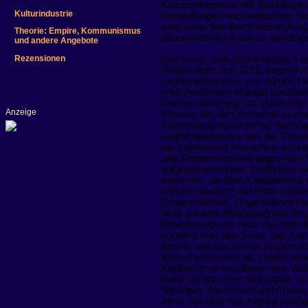
Klassentheorie in der Soziologie
Kulturindustrie
Darstellungen und politischen St
wird, kann das Buch diesen Anspr
Theorie: Empire, Kommunismus
ökonomischen Analyse allerdings 
und andere Angebote
Das Buch, eine überarbeitete Fa
Rezensionen
Vorlesungen von 2012, beginnt mi
Legitimationskrise von Jürgen H
entscheidenden Mangel konstatiert
Dethematisierung von politische
Anzeige
Theorie, die die Ökonomie syste
Klassengegensätzen nur nachran
Legitimationskrise aus der Pers
der Lebenswelt betrachtet, konnt
„die Konterrevolution gegen den 
aufgrund sinkender Profitraten ni
waren es, die dem Kapitalismus 
und ihm dadurch ein Ende setzten
Organisationen, Organisatoren un
nicht auf eine Ablehnung des Begr
Erweiterung „der nicht nur zwei 
sondern drei: den Staat, das Kapi
Weise, und das ist der systemat
Wirtschaftskrisen als Legitimatio
Kapitalismus resultieren aus Ver
keine technischen Störungen, s
Niedriges Wachstum und Arbeitslo
derer, die über das Kapital ver