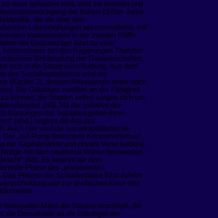
r zu teuer befunden wird, wird sie beendet und
 Investitionsrückgang der frühen 1970er Jahre
eldpolitik, die die über den
eßenden Lohnerhöhungen akkommodierte, mit
ionsraten insbesondere in der zweiten Hälfte
lation der Endsiebziger führt zu einer
, insbesondere bei den Regierungen Thatcher
r massiven Bekämpfung der Gewerkschaften.
tet sich in die Staatsverschuldung. Aus dem
t des Sozialkapitalismus wird der
us (Kapitel 2), dessen Ressourcen indes nach
sind. Die Gläubiger zweifeln an der Fähigkeit
 zu können, die Staaten selbst sorgen sich um
endienstes (60). Mit der Initiative der
rch Kürzungen der Sozialausgaben ihren
hen“ (ebd.) beginnt die Ära des
). Auch hier wird die sozialkapitalistische
n. Der „auf Pump finanzierte Konsumerismus“
ung der Kapitalmärkte und private Verschuldung
ch Nötige mit dem neoliberal Wünschenswerten
bracht“ (68). Es beginnt die dem
erende Phase des „privatisierten
Das Platzen der Schuldenblase führt zuletzt
versschuldung und zur dreifachen Krise von
lökonomie.
inanziellen Mittel der Staaten erschöpft, die
t, die Demokratie an die Gläubiger der