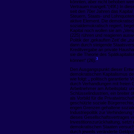
könnten, aber nicht behoben wer
Vertrauen mangelt.“(49f.) In dies
seit den 70er Jahren das Kapital
Steuern, Staats- und Lohnquoten
aktive Element. Die demokratisc
sozialdemokratisch regiert, bege
Kapital noch wollen sie am „Vers
(225) rühren und reagieren auswe
Politik der ‚gekauften Zeit’ die 
dann durch steigende Staatsvers
Kreditvergabe an private Haushal
sie die Theorie des Spätkapitalis
3
können“ (26).
Den Ausgangspunkt dieser Entwi
demokratischen Kapitalismus der
wie folgt: „ politisch garantiert
durch Verhandlungen mit freien
Arbeitnehmer am Arbeitsplatz un
Schlüsselindustrien, ein breiter 
als Vorbild für die Privatwirtsch
geschützte soziale Bürgerrechte
engen Grenzen gehaltene soziale
Industriepolitik zur Verhinderu
dieses Gesellschaftsvertrages v
Investitionszurückhaltung, setzt
demokratischen Staaten versuche
durch jeweils veränderte Geldpoli