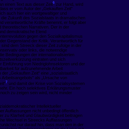
6
n einen Text aus dieser Zeit
zur Hand, wird
 dass er vom Autor der „Gekauften Zeit“
ich auch hier ein wortgewaltiger und
er die Zukunft des Sozialstaats in dramatischen
 verantwortliche Kräfte benennt, er folgt aber
theoretischen Narrativen. Der in der
e und demokratische Elend
nterrevolution gegen den Sozialkapitalismus
t der Gegenstand der Kritik. Verantwortlich für
sind dem Streeck dieser Zeit zufolge in der
nservativ oder links, die notwendige
e Bedingungen der internationalisierten
itszeitverkürzung eintraten und sich
Einführung von Niedriglohnsektoren und der
barkeit für aufzunehmende Arbeit
 der „Gekauften Zeit“ eine „sozialstaatlich
 Arbeitsangebots“ als „Ursache von
7
it“
und damit der Krise von Sozialsystemen
mehr. Ein hoch selektives Erklärungsmuster
 noch zu zeigen sein wird, nicht minder
aldemokratischer Intellektueller
r Auffassungen nicht unbedingt öffentlich
her zu Klarheit und Glaubwürdigkeit beitragen
he Wechsel in Streecks Auffassungen
unächst nur darauf hin, dass man den in der