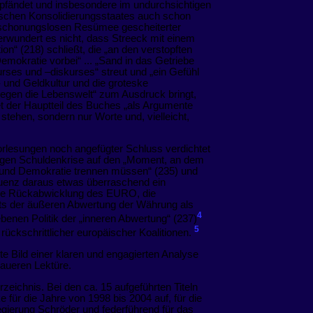
pfändet und insbesondere im undurchsichtigen
chen Konsolidierungsstaates auch schon
 schonungslosen Resümee gescheiterter
verwundert es nicht, dass Streeck mit einem
ion“ (218) schließt, die „an den verstopften
 Demokratie vorbei“ ... „Sand in das Getriebe
urses und –diskurses“ streut und „ein Gefühl
t- und Geldkultur und die groteske
egen die Lebenswelt“ zum Ausdruck bringt,
 der Hauptteil des Buches „als Argumente
stehen, sondern nur Worte und, vielleicht,
Vorlesungen noch angefügter Schluss verdichtet
igen Schuldenkrise auf den „Moment, an dem
 und Demokratie trennen müssen“ (235) und
quenz daraus etwas überraschend ein
 die Rückabwicklung des EURO, die
ts der äußeren Abwertung der Währung als
4
iebenen Politik der „inneren Abwertung“ (237)
5
rückschrittlicher europäischer Koalitionen.
erte Bild einer klaren und engagierten Analyse
naueren Lektüre.
zeichnis. Bei den ca. 15 aufgeführten Titeln
e für die Jahre von 1998 bis 2004 auf, für die
Regierung Schröder und federführend für das