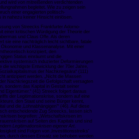
 und wird von mitreißenden verdichtenden
ellungnahmen begleitet. Wie zu zeigen sein
uch einer engagierten politisch-
in nahezu keiner Hinsicht einlösen.
ssung von Streecks Frankfurter Adorno-
t einer kritischen Würdigung der Theorie der
abermas und Claus Offe. Als deren
 sie eine nachträglich leicht sichtbare, fatale
r Ökonomie und Klassenanalyse. Mit einer
mtheoretisch konzipiert, den
gigen Status einräumt und die
pektive systemisch induzierter Deformierungen
e die wichtigste Entwicklung der 70er Jahre,
Sozialkapitalismus der Nachkriegsära“ (111)
cht antizipiert werden. „Nicht die Massen
der Nachkriegszeit die Gefolgschaft versagten
, sondern das Kapital in Gestalt seiner
d Eigentümer.“ (41) Streeck folgert daraus
iffs der Legitimationskrise, sondern auf eine
Akteure, den Staat und seine Bürger kennt,
tal und die ‚Lohnabhängigen’“ (46). Auf diese
isch entscheidende Zug Streecks, lassen sich
nskrisen begreifen: „Wirtschaftskrisen im
trauenskrisen auf Seiten des Kapitals und sind
ondern
Legitimationskrisen eigener Art
.
sigkeit sind Folgen von ‚Investitionsstreiks’
fügen, durch dessen Einsatz sie behoben werden