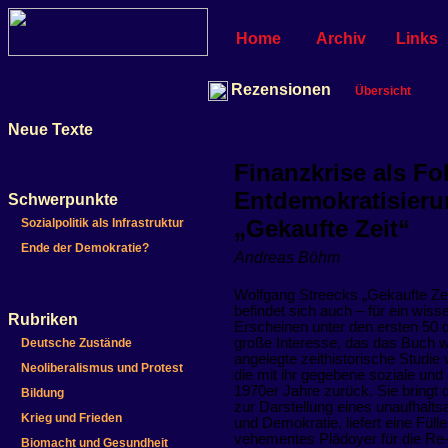
Home
Archiv
Links
Rezensionen
Übersicht
Neue Texte
Finanzkrise als Fo
Entdemokratisieru
Schwerpunkte
„Gekaufte Zeit“
Sozialpolitik als Infrastruktur
Ende der Demokratie?
Andreas Böhm
Wolfgang Streecks „Gekaufte Zei
befindet sich auch – für ein wis
Rubriken
Erscheinen unter den ersten 50 d
große Interesse, das das Buch we
Deutsche Zustände
angelegte zeithistorische Studie 
Neoliberalismus und Protest
die mit ihr gegebene soziale und
1970er Jahre zurück. Sie bringt
Bildung
zur Darstellung eines unaufhalt
Krieg und Frieden
und Demokratie, liefert eine Füll
vehementes Plädoyer für die Re-
Biomacht und Gesundheit