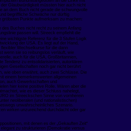
 impliziten Bündnisangeboten an die Linke mit
 der Glaubwürdigkeit müssten hier auch nicht
te an dem Buch nicht gerade die schwungvolle
und begriffliche Schwäche nur dürftig
die gröbsten Punkte aufmerksam zu machen:
de des Buches nicht recht zu seinem Anfang
ngslinie passen will. Streeck empfiehlt die
ine wichtigste Referenz für die 3 Stufen Logik
ntwicklung der USA. Es liegt auf der Hand,
 flexibler Wechselkurse für die dann
 wenn sie so reibungslos verläuft, wie
nerelle, auch für die USA, Großbritannien,
e Tendenz zu entsolidarisierten, autoritären
igen Gesellschaften noch gar nicht berührt
ch, wie oben erwähnt, auch zwei Schlüsse. Die
mit einem bemerkenswerten allgemeinen
tion, auch Gewerkschaften und
elen hier keine positive Rolle. Wären aber die
 entmachtet, wie es dieser Schluss nahelegt,
URO im Streeckschen Sinne von vornherein
unter neoliberalen (und nationalistischen)
neswegs unwahrscheinliches Szenario.
en wirken unzureichend durchdacht oder gar
ppositionen, mit denen es der „Gekauften Zeit“
e elegant zu strukturieren (Demokratie versus