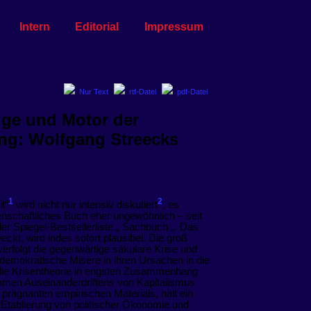
Intern
Editorial
Impressum
Nur Text
rtf-Datei
pdf-Datei
lge und Motor der
ng: Wolfgang Streecks
1
2
t“
wird nicht nur intensiv diskutiert
, es
senschaftliches Buch eher ungewöhnlich – seit
er Spiegel-Bestsellerliste „ Sachbuch „. Das
ckt, wird indes sofort plausibel. Die groß
verfolgt die gegenwärtige säkulare Krise und
 demokratische Misere in ihren Ursachen in die
 die Krisentheorie in engsten Zusammenhang
samen Auseinanderdriftens von Kapitalismus
e prägnanten empirischen Materials, hält ein
Etablierung von politischer Ökonomie und