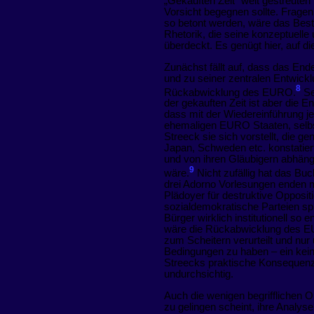
„Gekauften Zeit“ weit gestreuten
Vorsicht begegnen sollte. Fragen
so betont werden, wäre das Bes
Rhetorik, die seine konzeptuelle 
überdeckt. Es genügt hier, auf 
Zunächst fällt auf, dass das En
und zu seiner zentralen Entwicklu
8
Rückabwicklung des EURO.
Se
der gekauften Zeit ist aber die E
dass mit der Wiedereinführung je
ehemaligen EURO Staaten, selbst
Streeck sie sich vorstellt, die ge
Japan, Schweden etc. konstatiert
und von ihren Gläubigern abhäng
9
wäre.
Nicht zufällig hat das Bu
drei Adorno Vorlesungen enden 
Plädoyer für destruktive Opposi
sozialdemokratische Parteien spi
Bürger wirklich institutionell so
wäre die Rückabwicklung des E
zum Scheitern verurteilt und nur 
Bedingungen zu haben – ein kei
Streecks praktische Konsequenz
undurchsichtig.
Auch die wenigen begrifflichen O
zu gelingen scheint, ihre Analys